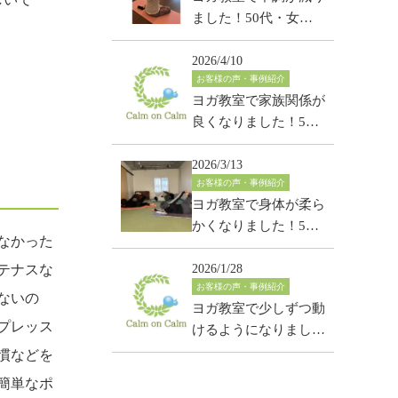
ました！50代・女
性・五反田教室
2026/4/10
お客様の声・事例紹介
ヨガ教室で家族関係が
良くなりました！50
代・女性・保谷教室
2026/3/13
お客様の声・事例紹介
ヨガ教室で身体が柔ら
かくなりました！50
なかった
代・女性・ひばりヶ丘
教室
テナスな
2026/1/28
お客様の声・事例紹介
ないの
ヨガ教室で少しずつ動
プレッス
けるようになりまし
た！50代・女性・保
慣などを
谷教室
簡単なポ