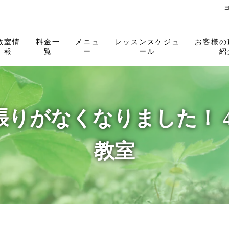
教室情
料金一
メニュ
レッスンスケジュ
お客様の
報
覧
ー
ール
紹
りがなくなりました！ 
教室