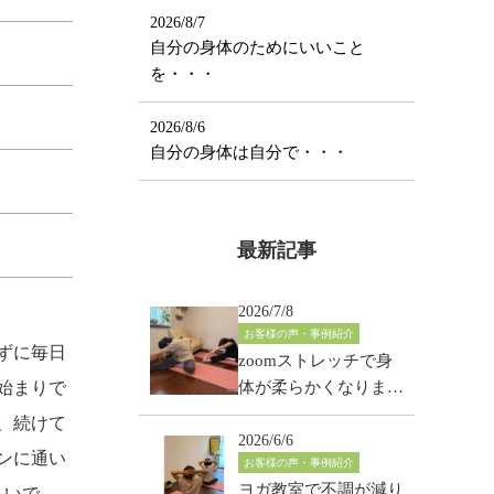
2026/8/7
自分の身体のためにいいこと
を・・・
2026/8/6
自分の身体は自分で・・・
最新記事
2026/7/8
お客様の声・事例紹介
ずに毎日
zoomストレッチで身
始まりで
体が柔らかくなりまし
た！50代・女性
、続けて
2026/6/6
ンに通い
お客様の声・事例紹介
ヨガ教室で不調が減り
しいで