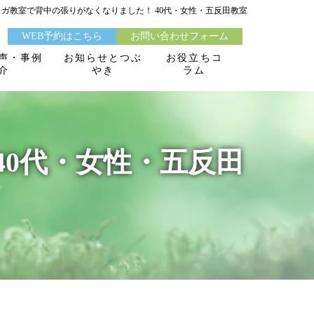
ヨガ教室で背中の張りがなくなりました！ 40代・女性・五反田教室
WEB予約はこちら
お問い合わせフォーム
声・事例
お知らせとつぶ
お役立ちコ
介
やき
ラム
40代・女性・五反田