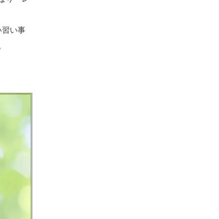
い習い事
。