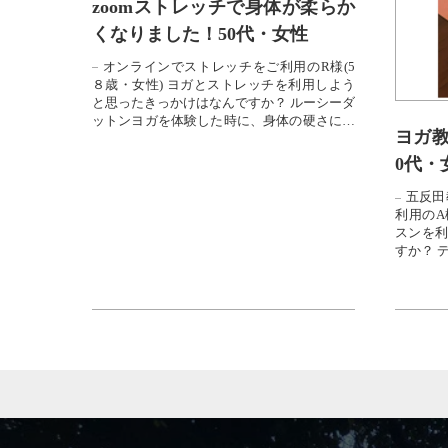
zoomストレッチで身体が柔らか
くなりました！50代・女性
オンラインでストレッチをご利用のR様(5
８歳・女性) ヨガとストレッチを利用しよう
と思ったきっかけはなんですか？ ルーシーダ
ットンヨガを体験した時に、身体の硬さに驚
ヨガ教
いて、そのまま続...
0代・
五反田
利用のA
スンを利
すか？ 
肩こりも腰