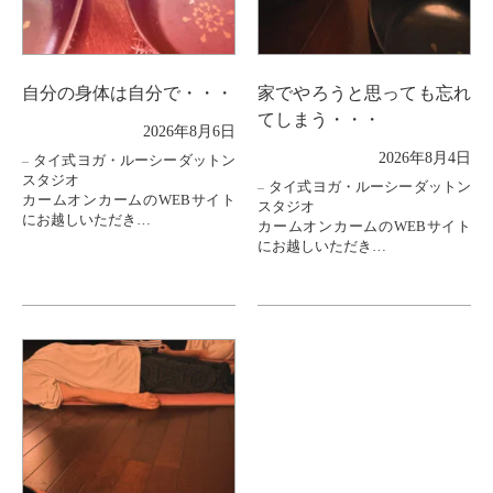
自分の身体は自分で・・・
家でやろうと思っても忘れ
てしまう・・・
2026年8月6日
2026年8月4日
タイ式ヨガ・ルーシーダットン
スタジオ
タイ式ヨガ・ルーシーダットン
カームオンカームのWEBサイト
スタジオ
にお越しいただき
カームオンカームのWEBサイト
ありがとうございます。
にお越しいただき
ありがとうございます。
今日は
ルーシーダットンヨガの
レッスンの合間によくこんなお
五反田教室へ
声をいただきます
体験レッスンにお越しいただい
た
「家に帰っておさらいしようと
30代の方のお話を。。。
思っても
ポーズを...