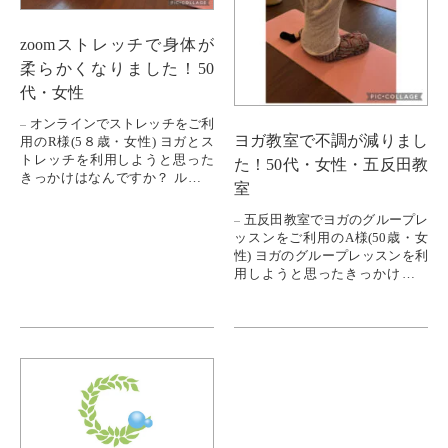
zoomストレッチで身体が
柔らかくなりました！50
代・女性
オンラインでストレッチをご利
ヨガ教室で不調が減りまし
用のR様(5８歳・女性) ヨガとス
トレッチを利用しようと思った
た！50代・女性・五反田教
きっかけはなんですか？ ルーシ
室
ーダットンヨガを体験した時
に、身体の硬さに驚いて、その
五反田教室でヨガのグループレ
まま続...
ッスンをご利用のA様(50歳・女
性) ヨガのグループレッスンを利
用しようと思ったきっかけはな
んですか？ デスクワークを何十
年も続けてきて、肩こりも腰痛
も...