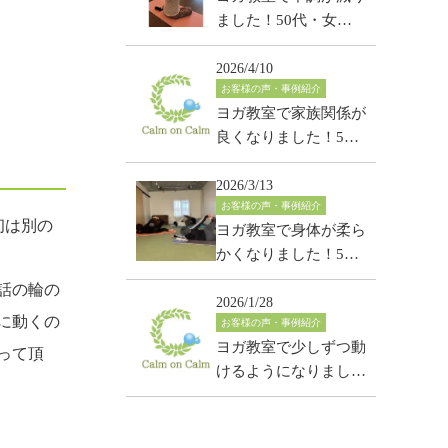
ました！50代・女
性・五反田教室
2026/4/10
お客様の声・事例紹介
ヨガ教室で家族関係が
良くなりました！50
代・女性・保谷教室
2026/3/13
お客様の声・事例紹介
初は別の
ヨガ教室で身体が柔ら
かくなりました！50
代・女性・ひばりヶ丘
話の輪の
教室
2026/1/28
に動くの
お客様の声・事例紹介
ヨガ教室で少しずつ動
って頂
けるようになりまし
た！50代・女性・保
谷教室