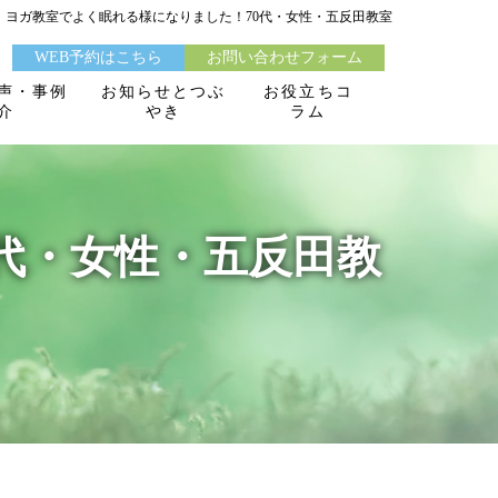
ヨガ教室でよく眠れる様になりました！70代・女性・五反田教室
WEB予約はこちら
お問い合わせフォーム
声・事例
お知らせとつぶ
お役立ちコ
介
やき
ラム
代・女性・五反田教