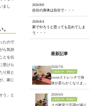
2026/8/6
いまし
自分の身体は自分で・・・
2026/8/4
家でやろうと思っても忘れてしま
い。
う・・・
ったので
がら気持
最新記事
ことを伝
に受けら
2026/7/8
たり前と
お客様の声・事例紹介
zoomストレッチで身
が、家に
体が柔らかくなりまし
た！50代・女性
2026/6/6
そう」と
お客様の声・事例紹介
ヨガ教室で不調が減り