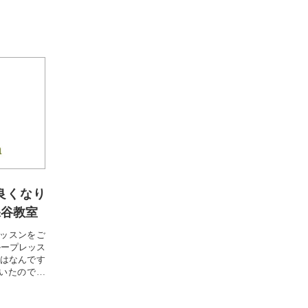
良くなり
保谷教室
ッスンをご
ループレッス
はなんです
いたのです