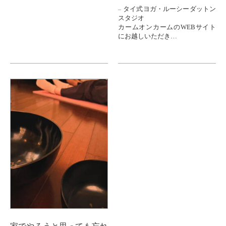
ありがとうございます。
タイ式ヨガ・ルーシーダットン
スタジオ
今日のレッスンでは
カームオンカームのWEBサイト
ポージングが少し慣れてきた方
にお越しいただき
に
ありがとうございます。
「ルーシーダットンを始められ
今日は
て
ルーシーダットンヨガの
何か変わっ...
五反田教室へ
体験レッスンにお越しいただい
た
30代の方のお話を。。。