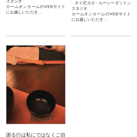
スタジオ
タイ式ヨガ・ルーシーダットン
カームオンカームのWEBサイト
スタジオ
にお越しいただき
カームオンカームのWEBサイト
ありがとうございます。
にお越しいただき
ありがとうございます。
今日は
ルーシーダットンヨガの
レッスンの合間によくこんなお
五反田教室へ
声をいただきます
体験レッスンにお越しいただい
た
「家に帰っておさらいしようと
30代の方のお話を。。。
思っても
ポーズを...
謝るのは私にではなくご自