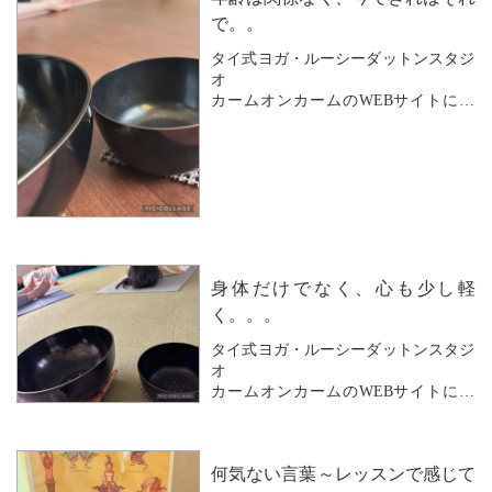
で。。
曜日や時間を決めて
タイ式ヨガ・ルーシーダットンスタジ
定期的に通われる方もいれば
オ
その...
カームオンカームのWEBサイトにお
越しいただきありがとうございます。
Calm on Calm のグループレッスンでは
急なお休みなどにより
グループがおひとりになることもあり
ます。
そんな場合も
身体だけでなく、心も少し軽
おひとりになった方のご都合ではあり
ませんので
く。。。
グループレッスン料金のまま
タイ式ヨガ・ルーシーダットンスタジ
...
オ
カームオンカームのWEBサイトにお
越しいただきありがとうございます。
Calm on Calm のグループレッスンでは
何気ない言葉～レッスンで感じて
続けられている期間が違う方が