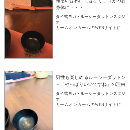
謝るのは私にではなくご自分のお
身体に・・・
タイ式ヨガ・ルーシーダットンスタジ
オ
カームオンカームのWEBサイトにお
越しいただき
ありがとうございます。
ルーシーダットンには
時々20代の女性も来てくださいます。
「仕事が忙しくて時間が取れないんで
す。。」
男性も楽しめるルーシーダットン
「休みの日も予定がいっぱいで、なか
なか
～「やっぱりいいですね」の理由
来られなくて…。すみません。」
タイ式ヨガ・ルーシーダットンスタジ
オ
そんなふうに申し訳なさ...
カームオンカームのWEBサイトにお
越しいただき
ありがとうございます。
Calm on Calm には