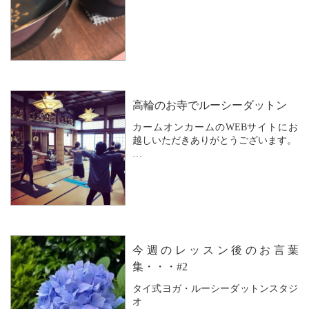
パーソナルレッスンをお選びになる時
「身体が硬いから」とか
「レッスンについていけるか不安」と
か
「他の方にご迷惑だから」
など
ご自身の身体の状態を気にされて選ば
れる事が
高輪のお寺でルーシーダットン
多いのですが
カームオンカームのWEBサイトにお
「由美子先生と...
越しいただきありがとうございます。
Calm on Calm では
高輪の證誠寺さんのご本堂をお借りし
て
「寺ヨガ」を「お寺ルーシー」として
続けております。
お寺のご都合に合わせて
今週のレッスン後のお言葉
月に2回ほど開催しております。
集・・・#2
静かな空間で
タイ式ヨガ・ルーシーダットンスタジ
ゆっくりと呼吸をしながら身体をほぐ
オ