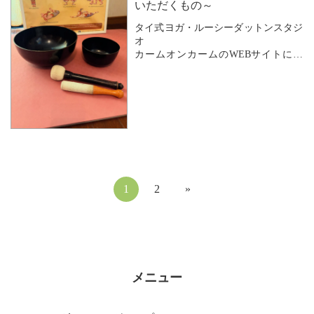
ご一緒にレッスンを受けられることも
いただくもの～
あります。
タイ式ヨガ・ルーシーダットンスタジ
皆さん個人で続けられているからです
オ
ね。
カームオンカームのWEBサイトにお
越しいただきありがとうございます。
今日のレッスンも
8年以上続けて...
Calm on Calm のレッスンでお伝えする
のは
ストレッチやポーズだけではなく
おウチでもできることや
日常に関するお話もしています。
5年以上通ってくださっている方から
「先生の何気ない言葉...
1
2
»
メニュー