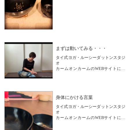
「先生すみません・・・」
お休みのご連絡では、よくそう言われ
ます。
ご自分のご都合のいいペースで
レッスンを続けられていても
お仕事が忙しかったり
まずは動いてみる・・・
親御さんの介護が始まったり
タイ式ヨガ・ルーシーダットンスタジ
ご自身の怪我やご病気などで
オ
...
カームオンカームのWEBサイトにお
越しいただきありがとうございます。
グループレッスンでは
始めてから5年以上経つ経験者の方々
の中に
身体にかける言葉
初めての方や
タイ式ヨガ・ルーシーダットンスタジ
最近始められたばかりの方が
オ
加わることが多く
カームオンカームのWEBサイトにお
特に初めての方は
越しいただきありがとうございます。
レッスンについていけるかしらと
少し不安に感じる方もいらっし...