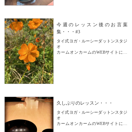
とても少ないですが
男性の方もいらっしゃいます。
男性おひとりで
今週のレッスン後のお言葉
女性ばかりのグループレッスンに入る
ことに
集・・・#3
ためらいを感じたり
タイ式ヨガ・ルーシーダットンスタジ
「ヨガは女性のもの」
オ
というイメージを持た...
カームオンカームのWEBサイトにお
越しいただきありがとうございます。
梅雨が明けたと思ったらいきなりの酷
暑続き。
会う人ごとに「暑いですねぇ」が
ここ数日のあいさつになっています
ね。
久しぶりのレッスン・・・
出かけるのもおっくうになるような暑
タイ式ヨガ・ルーシーダットンスタジ
さですが
オ
そんな中でも
カームオンカームのWEBサイトにお
「こういう時こそ動いて汗を...
越しいただきありがとうございます。