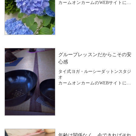
していきます。
カームオンカームのWEBサイトにお
越しいただきありがとうございます。
...
梅雨もいよいよ関東はラストスパー
ト。。
湿度の高さにいつもより疲れを感じた
り
気分も落ち込みがちな方も多いです
ね。
グループレッスンだからこその安
レッスンにいらっしゃる方も
心感
「顔や身体がむくみがち」
タイ式ヨガ・ルーシーダットンスタジ
「なんとなく調子が悪い」
オ
「腰...
カームオンカームのWEBサイトにお
越しいただきありがとうございます。
「グループレッスンの良さ」
Calm on Calm のグループレッスンには
お友達同士で参加される方も
お一人で参加される方もいらっしゃい
年齢は関係なく、今できればそれ
ます。